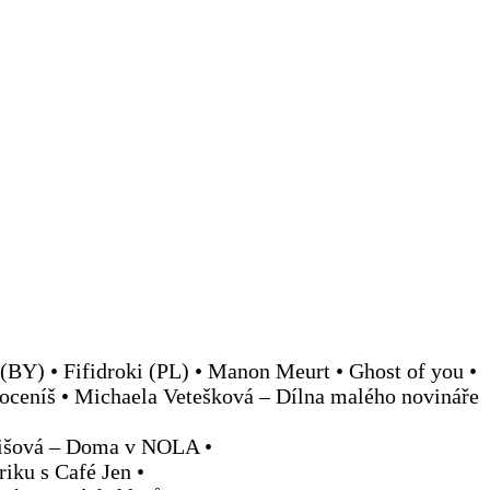
h (BY) • Fifidroki (PL) • Manon Meurt • Ghost of you •
doceníš • Michaela Vetešková – Dílna malého novináře
rbišová – Doma v NOLA •
iku s Café Jen •