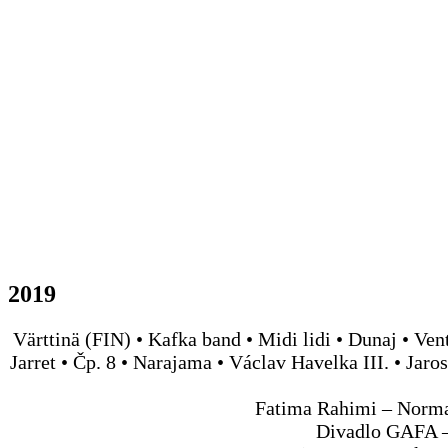
2019
Värttinä (FIN) • Kafka band • Midi lidi • Dunaj • Ven
Jarret • Čp. 8 • Narajama • Václav Havelka III. • J
Fatima Rahimi – Normal
Divadlo GAFA – 