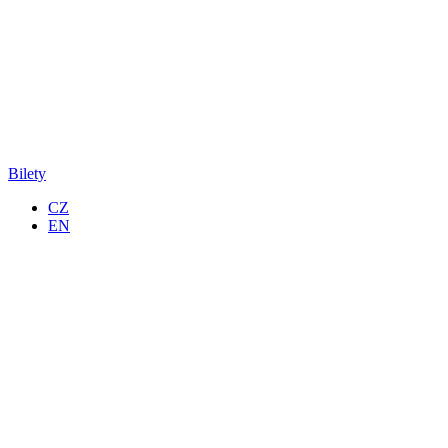
Bilety
CZ
EN