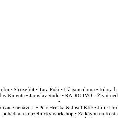
tolin • Sto zvířat • Tara Fuki • Už jsme doma • Irdorat
aroslav Kmenta • Jaroslav Rudiš • RADIO IVO – Život ne
•
izace nenávisti • Petr Hruška & Josef Klíč • Julie U
pohádka a kouzelnický workshop • Za kávou na Kostar