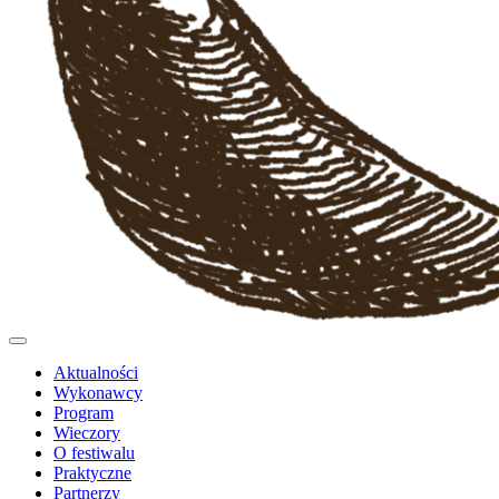
Aktualności
Wykonawcy
Program
Wieczory
O festiwalu
Praktyczne
Partnerzy