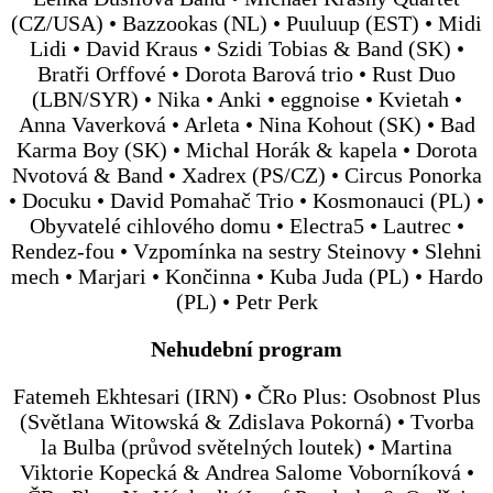
(CZ/USA) • Bazzookas (NL) • Puuluup (EST) • Midi
Lidi • David Kraus • Szidi Tobias & Band (SK) •
Bratři Orffové • Dorota Barová trio • Rust Duo
(LBN/SYR) • Nika • Anki • eggnoise • Kvietah •
Anna Vaverková • Arleta • Nina Kohout (SK) • Bad
Karma Boy (SK) • Michal Horák & kapela • Dorota
Nvotová & Band • Xadrex (PS/CZ) • Circus Ponorka
• Docuku • David Pomahač Trio • Kosmonauci (PL) •
Obyvatelé cihlového domu • Electra5 • Lautrec •
Rendez-fou • Vzpomínka na sestry Steinovy • Slehni
mech • Marjari • Končinna • Kuba Juda (PL) • Hardo
(PL) • Petr Perk
Nehudební program
Fatemeh Ekhtesari (IRN) • ČRo Plus: Osobnost Plus
(Světlana Witowská & Zdislava Pokorná) • Tvorba
la Bulba (průvod světelných loutek) • Martina
Viktorie Kopecká & Andrea Salome Voborníková •