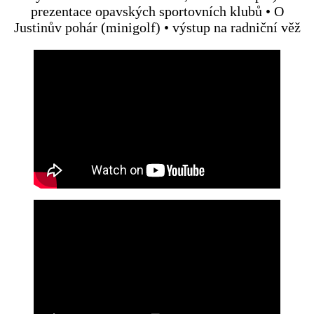
prezentace opavských sportovních klubů • O
Justinův pohár (minigolf) • výstup na radniční věž