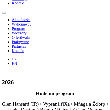
Kontakt
Aktualności
Wykonawcy
Program
Wieczory
O festiwalu
Praktyczne
Partnerzy
Kontakt
CZ
EN
2026
Hudební program
Glen Hansard (IR) • Vypsaná fiXa • Mňága a Žďorp •
Lenka Dusilová Band • Michael Krásný Quartet