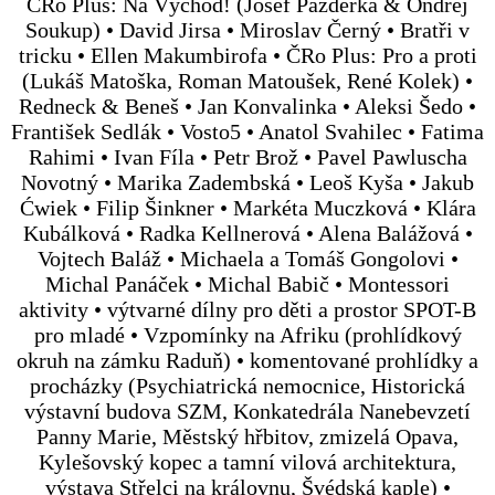
ČRo Plus: Na Východ! (Josef Pazderka & Ondřej
Soukup) • David Jirsa • Miroslav Černý • Bratři v
tricku • Ellen Makumbirofa • ČRo Plus: Pro a proti
(Lukáš Matoška, Roman Matoušek, René Kolek) •
Redneck & Beneš • Jan Konvalinka • Aleksi Šedo •
František Sedlák • Vosto5 • Anatol Svahilec • Fatima
Rahimi • Ivan Fíla • Petr Brož • Pavel Pawluscha
Novotný • Marika Zadembská • Leoš Kyša • Jakub
Ćwiek • Filip Šinkner • Markéta Muczková • Klára
Kubálková • Radka Kellnerová • Alena Balážová •
Vojtech Baláž • Michaela a Tomáš Gongolovi •
Michal Panáček • Michal Babič • Montessori
aktivity • výtvarné dílny pro děti a prostor SPOT-B
pro mladé • Vzpomínky na Afriku (prohlídkový
okruh na zámku Raduň) • komentované prohlídky a
procházky (Psychiatrická nemocnice, Historická
výstavní budova SZM, Konkatedrála Nanebevzetí
Panny Marie, Městský hřbitov, zmizelá Opava,
Kylešovský kopec a tamní vilová architektura,
výstava Střelci na královnu, Švédská kaple) •