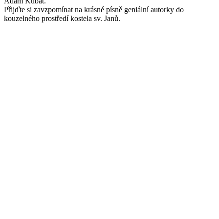
Adam Kubát.
Přijďte si zavzpomínat na krásné písně geniální autorky do
kouzelného prostředí kostela sv. Janů.