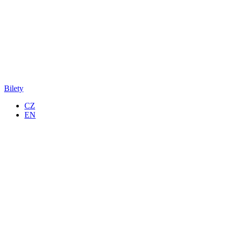
Bilety
CZ
EN