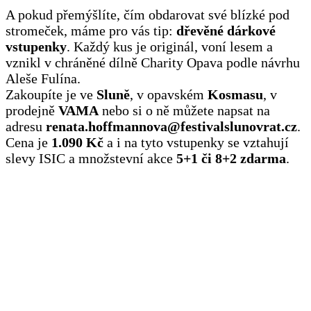
A pokud přemýšlíte, čím obdarovat své blízké pod
stromeček, máme pro vás tip:
dřevěné dárkové
vstupenky
. Každý kus je originál, voní lesem a
vznikl v chráněné dílně Charity Opava podle návrhu
Aleše Fulína.
Zakoupíte je ve
Sluně
, v opavském
Kosmasu
, v
prodejně
VAMA
nebo si o ně můžete napsat na
adresu
renata.hoffmannova@festivalslunovrat.cz
.
Cena je
1.090 Kč
a i na tyto vstupenky se vztahují
slevy ISIC a množstevní akce
5+1 či 8+2 zdarma
.