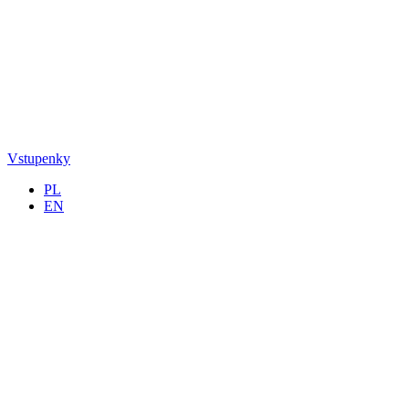
Vstupenky
PL
EN