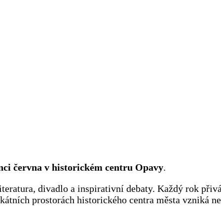
onci června v historickém centru Opavy
.
teratura, divadlo a inspirativní debaty. Každý rok přiv
ikátních prostorách historického centra města vzniká ne