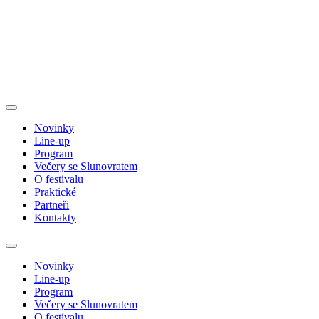
Novinky
Line-up
Program
Večery se Slunovratem
O festivalu
Praktické
Partneři
Kontakty
Novinky
Line-up
Program
Večery se Slunovratem
O festivalu