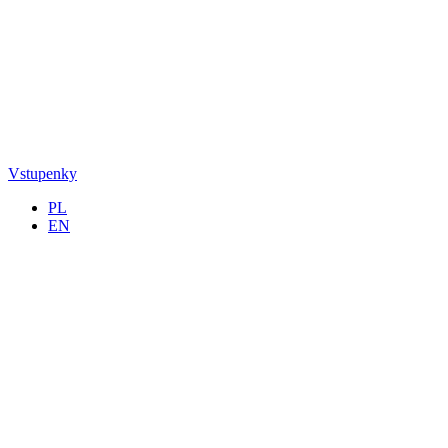
Vstupenky
PL
EN