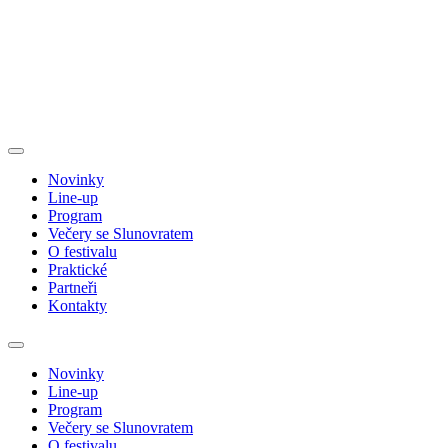
Novinky
Line-up
Program
Večery se Slunovratem
O festivalu
Praktické
Partneři
Kontakty
Novinky
Line-up
Program
Večery se Slunovratem
O festivalu